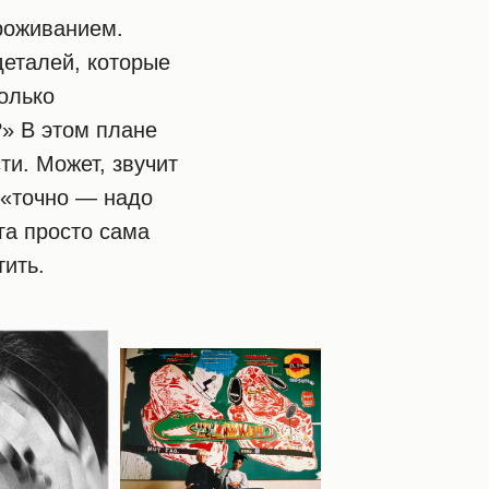
роживанием.
деталей, которые
олько
?» В этом плане
ти. Может, звучит
 «точно — надо
га просто сама
тить.