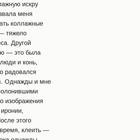
лажную искру
 звала меня
вать коллажные
 — тяжело
са. Другой
ню — это была
люди и конь,
но радовался
в. Однажды и мне
аполонившими
то изображения
 иронии,
осле этого
 время, клеить —
 Пока однажды