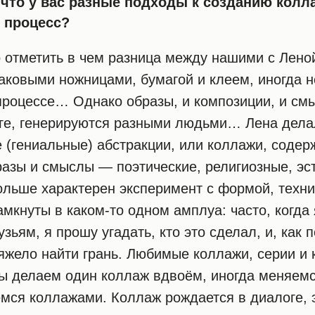
что у вас разные подходы к созданию колла
 процесс?
отметить в чем разница между нашими с Лено
аковыми ножницами, бумагой и клеем, иногда 
процессе… Однако образы, и композиции, и см
оге, генерируются разными людьми… Лена дела
 (гениальные) абстракции, или коллажи, содер
азы и смыслы — поэтические, религиозные, эст
ольше характерен эксперимент с формой, техни
замкнуты в каком-то одном амплуа: часто, когда
зьям, я прошу угадать, кто это сделал, и, как 
тяжело найти грань. Любимые коллажи, серии и
ы делаем один коллаж вдвоём, иногда меняемс
мся коллажами. Коллаж рождается в диалоге, э