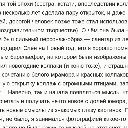
 той эпохи (сестра, кстати, впоследствии кол
з несколько лет сделала пару открыток, и даже
ней, дорогой человек позже тоже стал использо
поздравительном творчестве). О чём она была
м был сильный персонаж-образ — санитар из ле
подарил Элен на Новый год, его я хорошо пом
ным барельефом, на котором были изображены 
ил новогодние колпаки (и коню тоже), и страш
 сочетанию белого мрамора и красных колпако
ную открытку-коллаж с огромными птицами, з
… Наверно, так и начала появляться мысль, ч
очетать и получать нечто новое с долей юмора,
ь новые смыслы из знакомых глазу картинок. П
я, не было, я занимался фотографией какое-то
И долго не было каких-то мыслей на этот счёт.