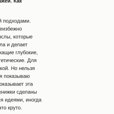
жей. Как
й подходами.
неизбежно
ыслы, которые
ла и делает
жащие глубокие,
етические. Для
кой. Но нельзя
 я показываю
показывает эта
 книжки сделаны
я идеями, иногда
то круто.