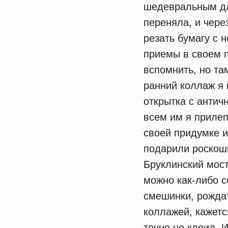
шедевральным для
переняла, и чере
резать бумагу с 
приемы в своем 
вспомнить, но та
ранний коллаж я 
открытка с антич
всем им я прилеп
своей придумке и
подарили роскош
Бруклинский мост
можно как-либо с
смешинки, рождат
коллажей, кажетс
точно не клеил. 