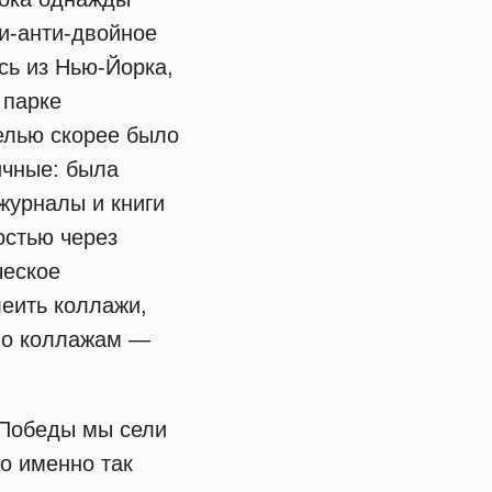
ти-анти-двойное
сь из Нью-Йорка,
 парке
целью скорее было
ичные: была
журналы и книги
остью через
ческое
леить коллажи,
 по коллажам —
 Победы мы сели
до именно так