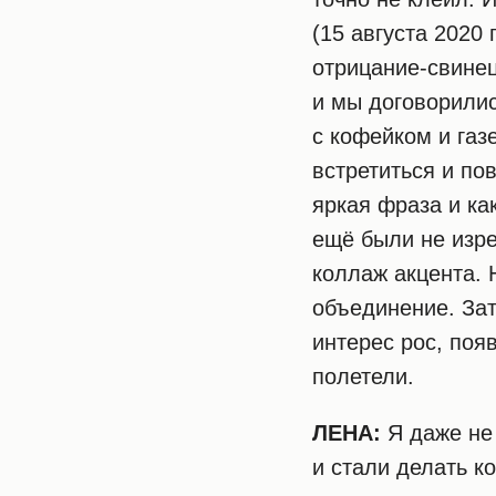
(15 августа 2020
отрицание-свинец
и мы договорилис
с кофейком и газ
встретиться и по
яркая фраза и ка
ещё были не изре
коллаж акцента. 
объединение. Зат
интерес рос, по
полетели.
МУДБОРД
АНДРЕЯ
ЛЕНА:
Я даже не 
и стали делать к