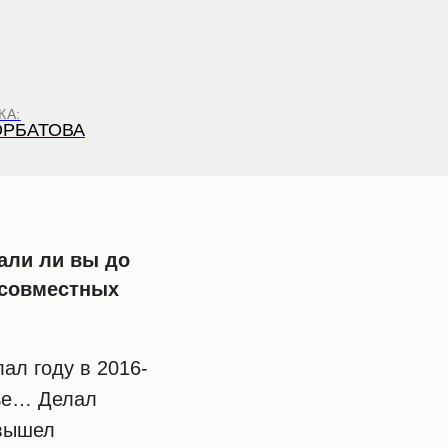
КА:
ОРБАТОВА
али ли вы до
 совместных
ал году в 2016-
вье… Делал
 вышел