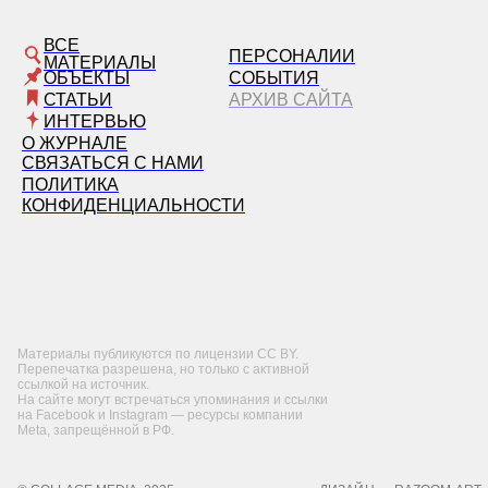
ВСЕ
ПЕРСОНАЛИИ
МАТЕРИАЛЫ
ОБЪЕКТЫ
СОБЫТИЯ
СТАТЬИ
АРХИВ САЙТА
ИНТЕРВЬЮ
О ЖУРНАЛЕ
СВЯЗАТЬСЯ С НАМИ
ПОЛИТИКА
КОНФИДЕНЦИАЛЬНОСТИ
Материалы публикуются по лицензии CC BY.
Перепечатка разрешена, но только с активной
ссылкой на источник.
На сайте могут встречаться упоминания и ссылки
на Facebook и Instagram — ресурсы компании
Meta, запрещённой в РФ.