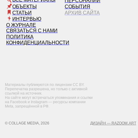
ПЕРСОНАЛИИ
ОБЪЕКТЫ
СОБЫТИЯ
СТАТЬИ
АРХИВ САЙТА
ИНТЕРВЬЮ
О ЖУРНАЛЕ
СВЯЗАТЬСЯ С НАМИ
ПОЛИТИКА
КОНФИДЕНЦИАЛЬНОСТИ
Материалы публикуются по лицензии CC BY.
Перепечатка разрешена, но только с активной
ссылкой на источник.
На сайте могут встречаться упоминания и ссылки
на Facebook и Instagram — ресурсы компании
Meta, запрещённой в РФ.
© COLLAGE MEDIA, 2026
ДИЗАЙН — RAZOOM.ART