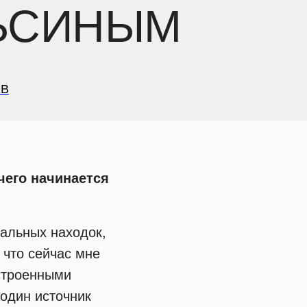
ЬСИНЫМ
ЕВ
его начинается
альных находок,
 что сейчас мне
строенными
 один источник