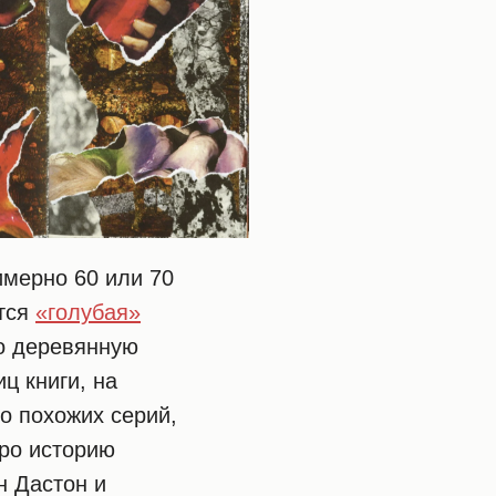
имерно 60 или 70
ется
«голубая»
ро деревянную
ц книги, на
о похожих серий,
про историю
н Дастон и