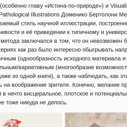
особенно главу «Истина-по-природе») и Visuali
 Pathological Illustrations Доменико Бертолони М
аваемый стиль научной иллюстрации, построен
ивости и её приведении к типичному и универс
 метода заключался в том, что он невозможен 
сериях как раз было интересно обыгрывать на
ичным (однообразность исходного материала и
альным/вариативным (многообразие возможност
аже из одной книги), а также наблюдать, как э
ь на воображение зрителя. Конечно, желание п
 в нечто висцеральное, плотское и потенциаль
е тоже никуда не делось.