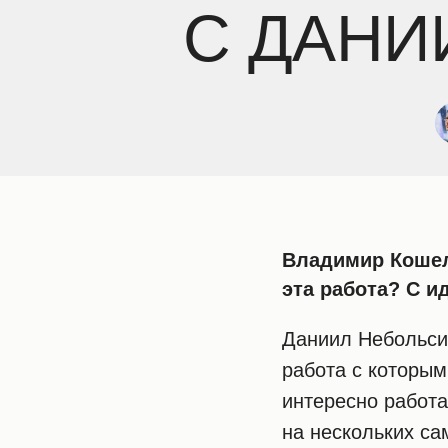
С ДАН
Владимир Кошел
эта работа? С и
Даниил Небольси
работа с которым
интересно работ
на нескольких са