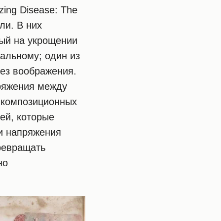
zing Disease: The
ели. В них
ный на укрощении
альному; один из
без воображения.
пряжения между
 композиционных
ей, которые
ти напряжения
ревращать
но