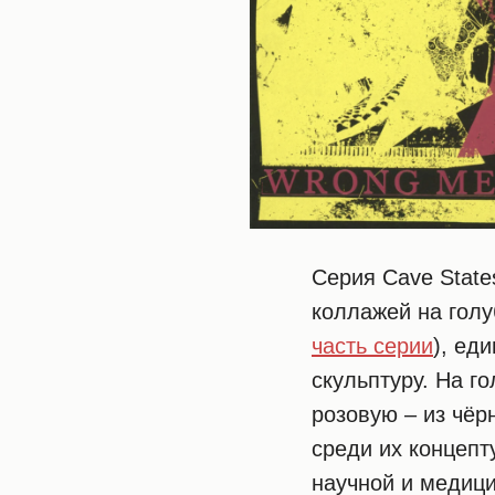
Серия Cave State
коллажей на голу
часть серии
), ед
скульптуру. На г
розовую – из чёр
среди их концепт
научной и медиц