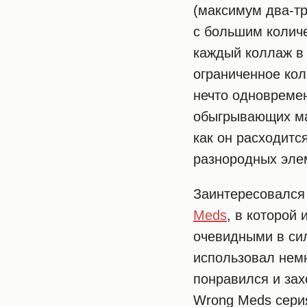
(максимум два-тр
с большим количе
каждый коллаж в 
ограниченное кол
нечто одновремен
обыгрывающих мат
как он расходитс
разнородных эле
Заинтересовался 
Meds
, в которой
очевидными в си
использовал немн
понравился и зах
Wrong Meds серия