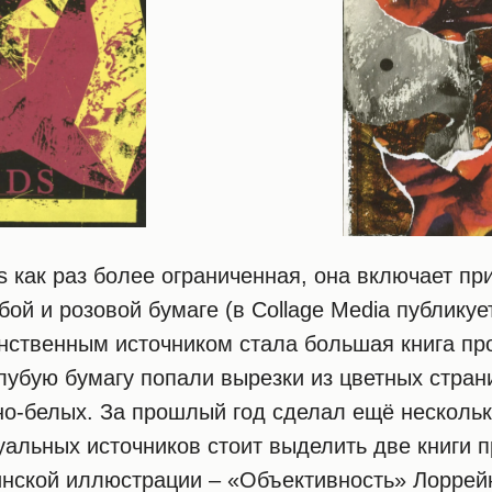
s как раз более ограниченная, она включает пр
бой и розовой бумаге (в Collage Media публику
инственным источником стала большая книга п
олубую бумагу попали вырезки из цветных страни
но-белых. За прошлый год сделал ещё нескольк
уальных источников стоит выделить две книги 
инской иллюстрации – «Объективность» Лоррей