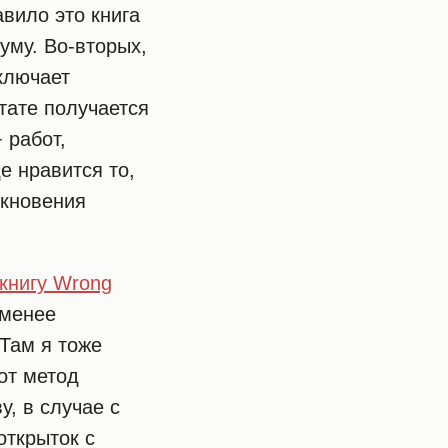
вило это книга
уму. Во-вторых,
ключает
ьтате получается
 работ,
е нравится то,
лкновения
книгу Wrong
 менее
Там я тоже
от метод
у, в случае с
открыток с