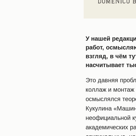
У нашей редакци
работ, осмысляю
взгляд, в чём т
насчитывает т
Это давняя пробл
коллаж и монтаж 
осмыслялся теоре
Кукулина «Машин
неофициальной ку
академических ра